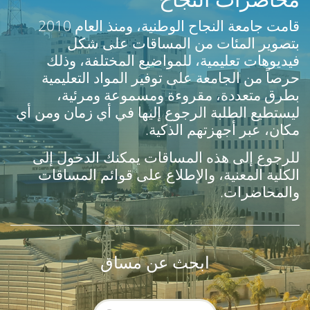
قامت جامعة النجاح الوطنية، ومنذ العام 2010
بتصوير المئات من المساقات على شكل
فيديوهات تعليمية، للمواضيع المختلفة، وذلك
حرصاً من الجامعة على توفير المواد التعليمية
بطرق متعددة، مقروءة ومسموعة ومرئية،
ليستطيع الطلبة الرجوع إليها في أي زمان ومن أي
مكان، عبر أجهزتهم الذكية.
للرجوع إلى هذه المساقات يمكنك الدخول إلى
الكلية المعنية، والإطلاع على قوائم المساقات
والمحاضرات.
ابحث عن مساق