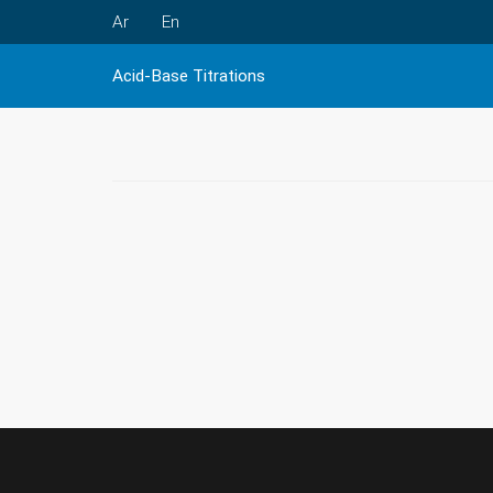
Ar
En
Acid-Base Titrations