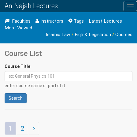
An-Najah Lectures
Tog
nav
Faculties
Instructors
Tags
Latest Lectures
Most Viewed
Islamic Law
/
Fiqh & Legislation
/
Courses
Course List
Course Title
enter course name or part of it
Search
1
2