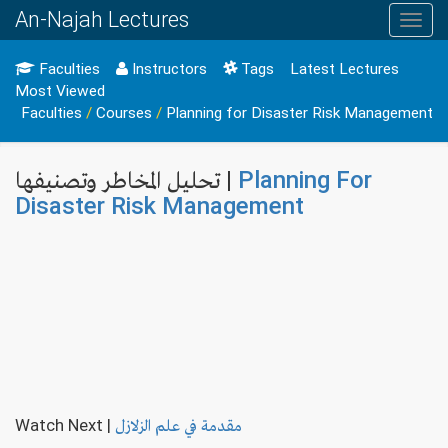
An-Najah Lectures
Toggl
navig
Faculties
Instructors
Tags
Latest Lectures
Most Viewed
Faculties
/
Courses
/
Planning for Disaster Risk Management
تحليل المخاطر وتصنيفها |
Planning For
Disaster Risk Management
Watch Next
|
مقدمة في علم الزلازل