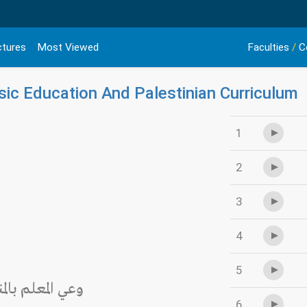
ctures
Most Viewed
Faculties
/
C
sic Education And Palestinian ‎Curriculum
1
2
3
4
5
وعي المعلم بال
6