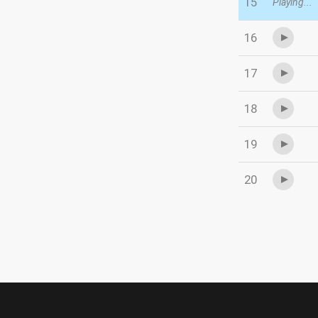
15
Playing...
16
17
18
19
20