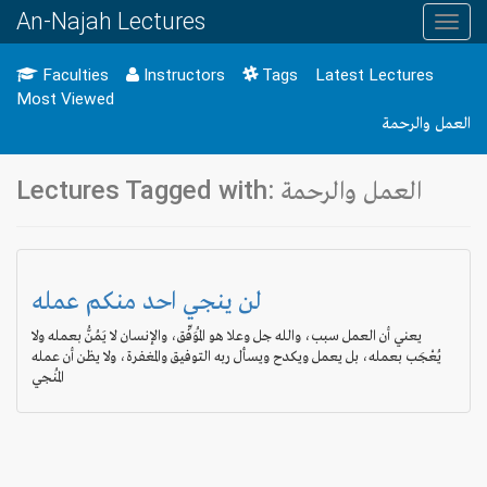
An-Najah Lectures
Toggl
navig
Faculties
Instructors
Tags
Latest Lectures
Most Viewed
العمل والرحمة
Lectures Tagged with: العمل والرحمة
لن ينجي احد منكم عمله
يعني أن العمل سبب، والله جل وعلا هو المُوَفِّق، والإنسان لا يَمُنُّ بعمله ولا
يُعْجَب بعمله، بل يعمل ويكدح ويسأل ربه التوفيق والمغفرة، ولا يظن أن عمله
المُنجي