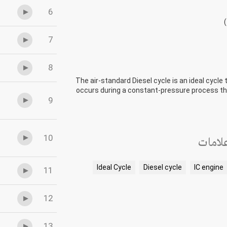
6
7
8
The air-standard Diesel cycle is an ideal cycl
occurs during a constant-pressure process tha
9
10
لامات
Ideal Cycle
Diesel cycle
IC engine
11
12
13