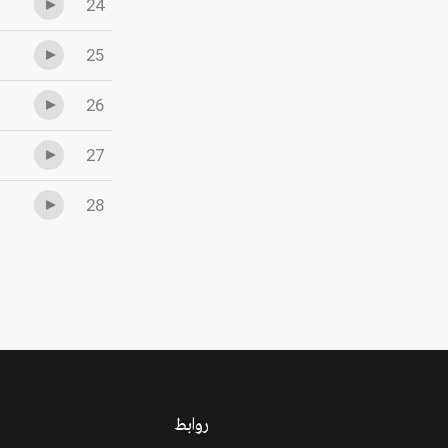
24
25
26
27
28
روابط