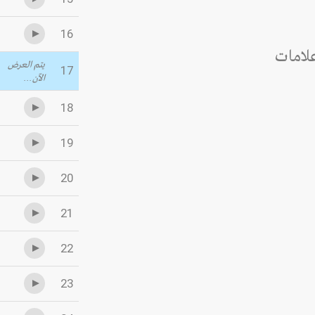
16
لامات
يتم العرض
17
الآن...
18
19
20
21
22
23