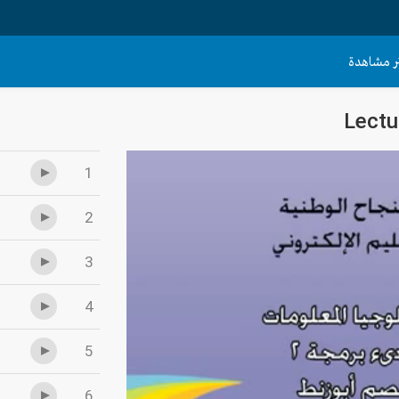
ثر مشاهدة
Lectu
1
2
3
4
5
6