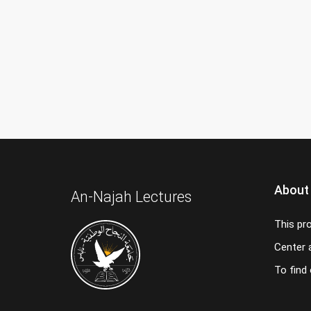
About
An-Najah Lectures
This pr
Center a
To find