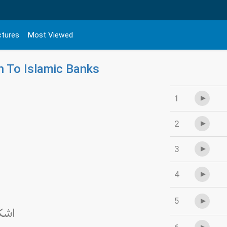
ctures
Most Viewed
n To Islamic Banks
1
2
3
4
5
اشكا