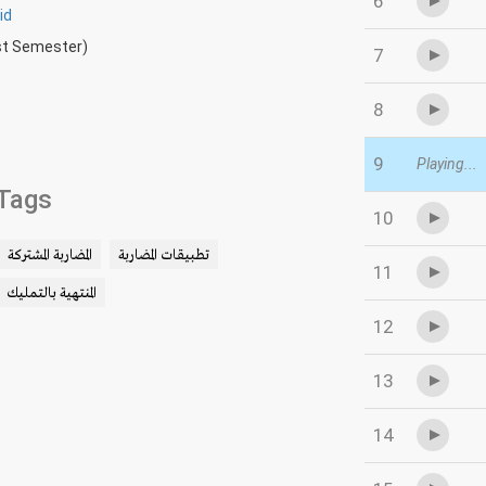
6
id
rst Semester)
7
8
9
Playing...
Tags
10
تطبيقات المضاربة
المضاربة المشتركة
11
المنتهية بالتمليك
12
13
14