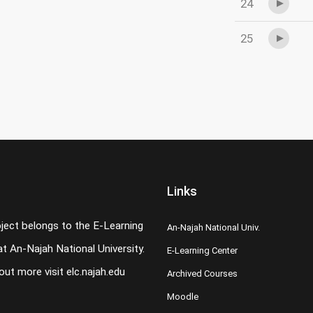
24
25
Links
oject belongs to the E-Learning
An-Najah National Univ.
t An-Najah National University.
E-Learning Center
 out more visit
elc.najah.edu
Archived Courses
Moodle