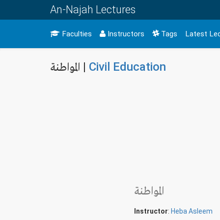
An-Najah Lectures
Faculties
Instructors
Tags
Latest Le
المواطنة |
Civil Education
المواطنة
Instructor
:
Heba Asleem