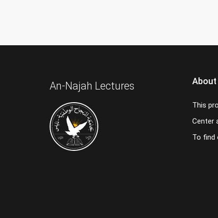
About
An-Najah Lectures
This pr
Center a
To find