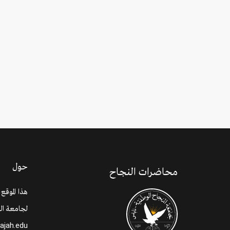
حول
محاضرات النجاح
هذا الموقع
لجامعة الن
najah.edu