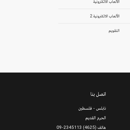
الألعاب الالكترونية
الألعاب الالكترونية 2
التقويم
اتصل بنا
نابلس - فلسطين
الحرم القديم
هاتف
09-2345113 (4625)