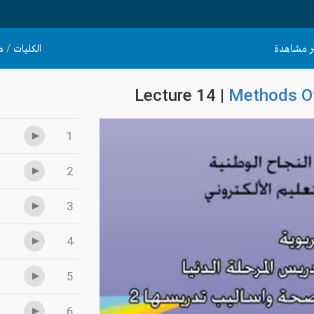
ثر مشاهدة
الكليات
/
م
Lecture 14 |
Methods Of
1
2
3
4
5
6