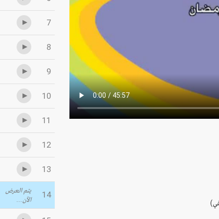
7
8
9
10
11
12
13
يتم العرض
14
الآن...