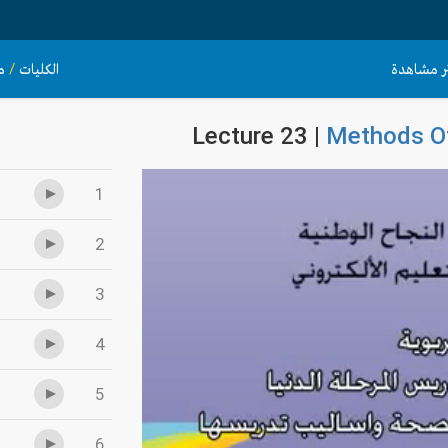
ثر مشاهدة
الكليات
/
م
Lecture 23 |
Methods Of
1
2
3
4
5
6