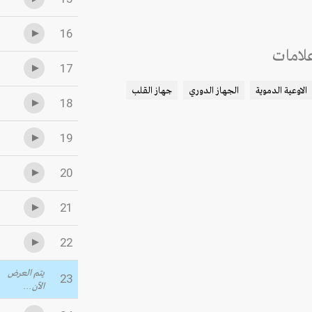
16
لامات
17
الاوعية الدموية
الجهاز الدوري
جهاز القلب
18
19
20
21
22
يتم العرض
23
الآن...