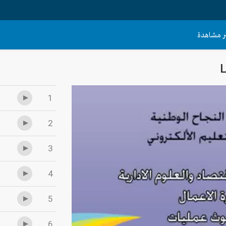
الأكثر مش
L
1
2
3
4
5
6