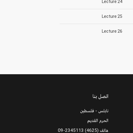
Lecture 24
Lecture 25
Lecture 26
اتصل بنا
نابلس - فلسطين
الحرم القديم
هاتف
09-2345113 (4625)