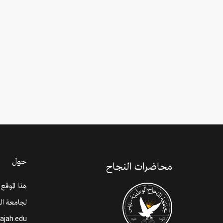
حول
محاضرات النجاح
هذا الموقع
لجامعة الن
najah.edu