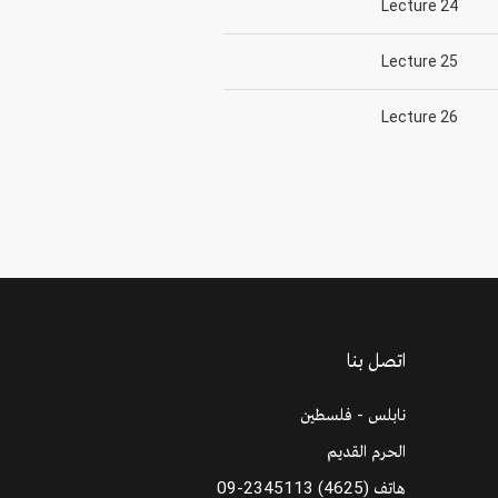
Lecture 24
Lecture 25
Lecture 26
اتصل بنا
نابلس - فلسطين
الحرم القديم
هاتف
09-2345113 (4625)