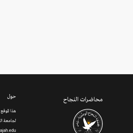
حول
محاضرات النجاح
هذا الموقع
لجامعة الن
najah.edu