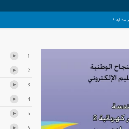
ثر مشاهدة
1
2
3
4
5
6