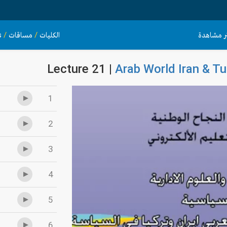
ثر مشاهدة
الكليات
/
مساقات
/
s
Lecture 21 |
Arab World Iran & Tur
1
2
3
4
5
6