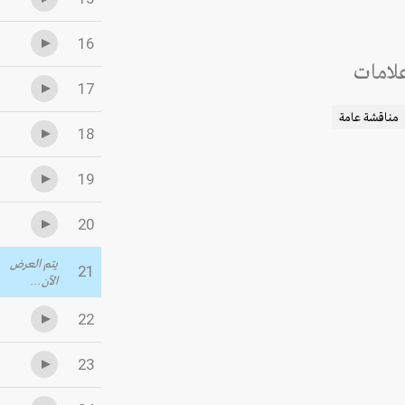
16
لامات
17
مناقشة عامة
18
19
20
يتم العرض
21
الآن...
22
23