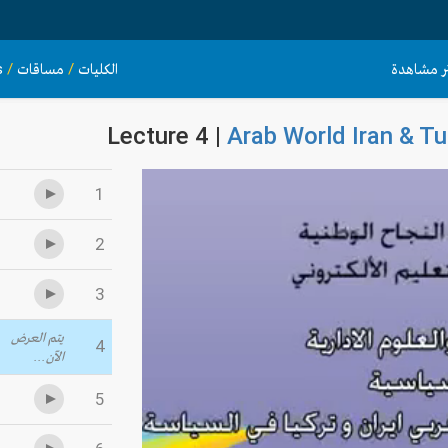
ثر مشاهدة
الكليات
/
مساقات
/
s
Lecture 4 |
Arab World Iran & Tur
1
2
3
يتم العرض
4
الآن...
5