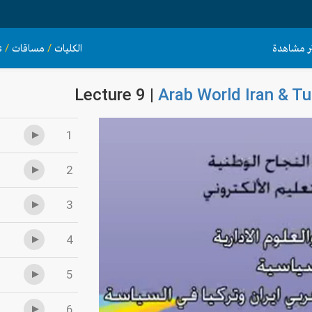
ثر مشاهدة
الكليات
/
مساقات
/
s
Lecture 9 |
Arab World Iran & Tur
1
2
3
4
5
6