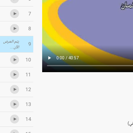
7
8
يتم العرض
9
الآن...
10
11
12
13
14