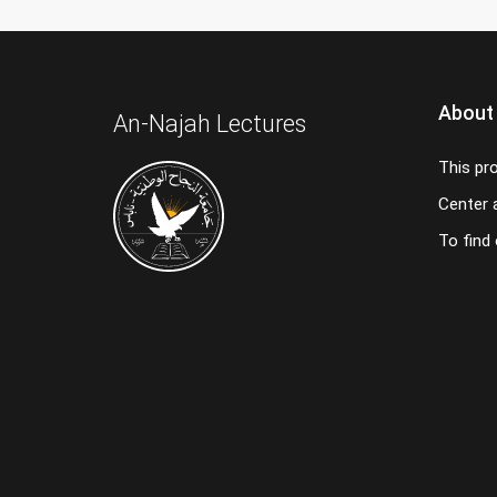
About
An-Najah Lectures
This pr
Center a
To find