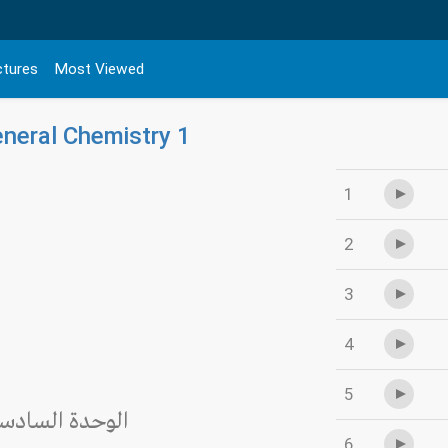
ctures
Most Viewed
neral Chemistry 1
1
2
3
4
5
الوحدة السادسة 
6